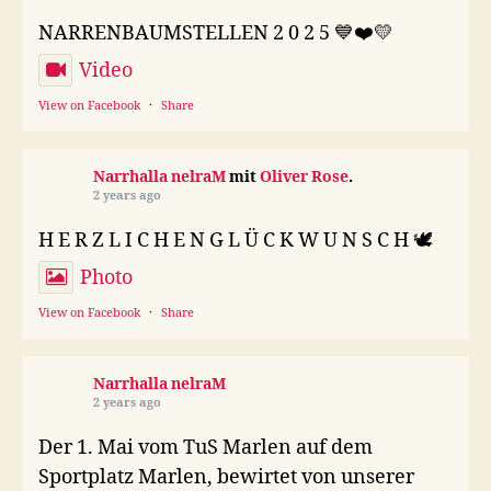
NARRENBAUMSTELLEN 2 0 2 5 💙❤️💛
Video
View on Facebook
·
Share
Narrhalla nelraM
mit
Oliver Rose
.
2 years ago
H E R Z L I C H E N G L Ü C K W U N S C H 🕊️
Photo
View on Facebook
·
Share
Narrhalla nelraM
2 years ago
Der 1. Mai vom TuS Marlen auf dem
Sportplatz Marlen, bewirtet von unserer