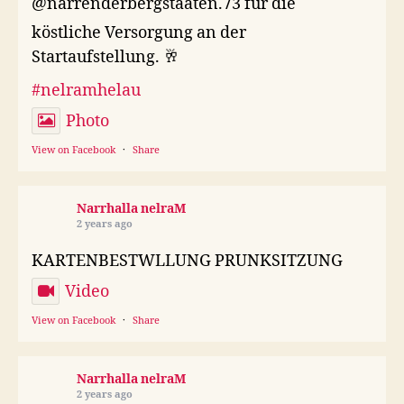
@narrenderbergstaaten.73 für die
köstliche Versorgung an der
Startaufstellung. 🥂
#nelramhelau
Photo
View on Facebook
·
Share
Narrhalla nelraM
2 years ago
KARTENBESTWLLUNG PRUNKSITZUNG
Video
View on Facebook
·
Share
Narrhalla nelraM
2 years ago