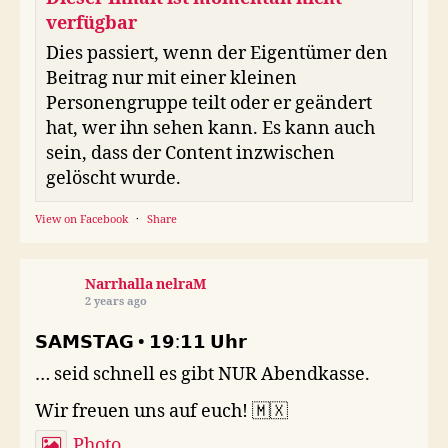
verfügbar
Dies passiert, wenn der Eigentümer den
Beitrag nur mit einer kleinen
Personengruppe teilt oder er geändert
hat, wer ihn sehen kann. Es kann auch
sein, dass der Content inzwischen
gelöscht wurde.
View on Facebook
·
Share
Narrhalla nelraM
2 years ago
𝗦𝗔𝗠𝗦𝗧𝗔𝗚 • 𝟭𝟵:𝟭𝟭 𝗨𝗵𝗿
… seid schnell es gibt NUR Abendkasse.
Wir freuen uns auf euch! 🇲🇽
Photo