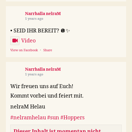
Narrhalla nelraM
1 years ago
• SEID IHR BEREIT? 🪩✨
Video
View on Facebook
·
Share
Narrhalla nelraM
1 years ago
Wir freuen uns auf Euch!
Kommt vorbei und feiert mit.
nelraM Helau
#nelramhelau
#sun
#Hoppers
Dieser Inhalt ist momentan nicht