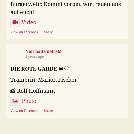
Bürgerwehr. Kommt vorbei, wir freuen uns
auf euch!
Video
View on Facebook
·
Share
Narrhalla nelraM
2 years ago
𝐃𝐈𝐄 𝐑𝐎𝐓𝐄 𝐆𝐀𝐑𝐃𝐄 ❤️🤍
Trainerin: Marion Fischer
📸 Rolf Hoffmann
Photo
View on Facebook
·
Share