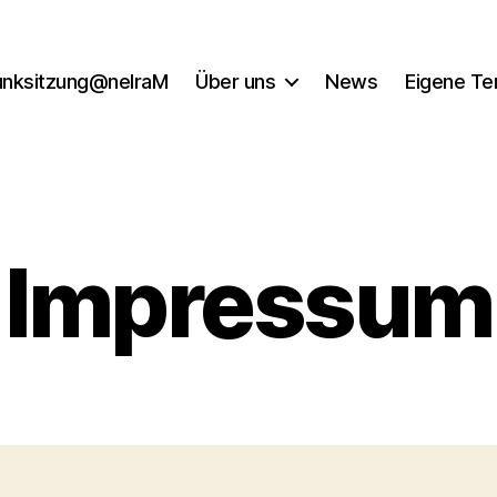
unksitzung@nelraM
Über uns
News
Eigene Te
Impressum