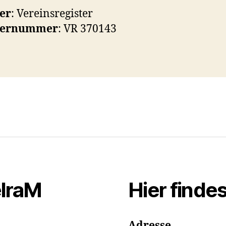
er
: Vereinsregister
ternummer
: VR 370143
elraM
Hier finde
Adresse