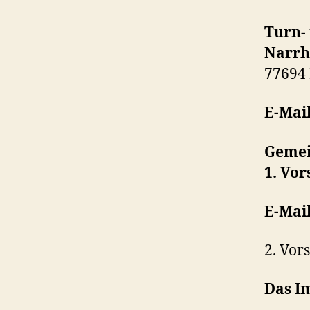
Turn-
Narrh
77694
E-Mai
Gemei
1. Vor
E-Mai
2. Vor
Das I