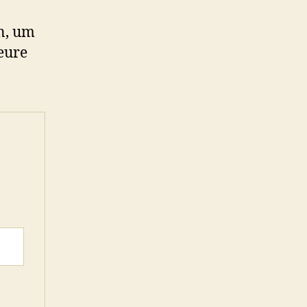
n, um
eure