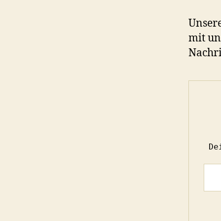
Unsere
mit un
Nachri
 D